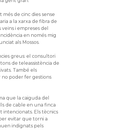
 la gent gran.
t més de cinc dies sense
ria a la xarxa de fibra de
 veïns i empreses del
a incidència en només mig
unciat als Mossos.
cies greus: el consultori
tons de teleassistència de
ivats. També els
r no poder fer gestions
ma que la caiguda del
lls de cable en una finca
 intencionats. Els tècnics
 per evitar que torni a
tinuen indignats pels