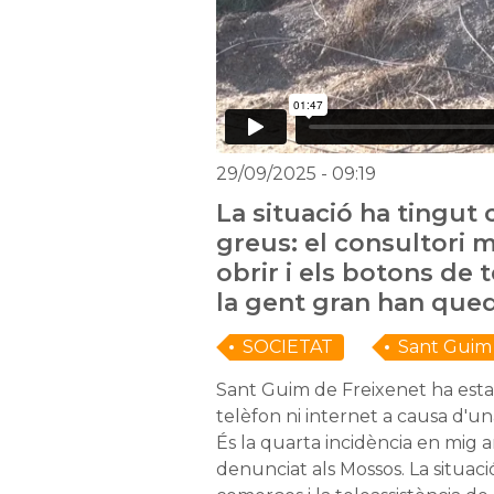
29/09/2025
- 09:19
La situació ha tingut
greus: el consultori 
obrir i els botons de 
la gent gran han qued
SOCIETAT
Sant Guim 
Sant Guim de Freixenet ha esta
telèfon ni internet a causa d'un
És la quarta incidència en mig a
denunciat als Mossos. La situació