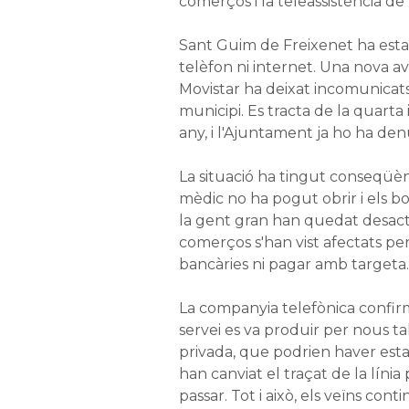
comerços i la teleassistència de
Sant Guim de Freixenet ha esta
telèfon ni internet. Una nova ava
Movistar ha deixat incomunicats
municipi. Es tracta de la quart
any, i l'Ajuntament ja ho ha den
La situació ha tingut conseqüèn
mèdic no ha pogut obrir i els bo
la gent gran han quedat desact
comerços s'han vist afectats pe
bancàries ni pagar amb targeta.
La companyia telefònica confir
servei es va produir per nous ta
privada, que podrien haver estat
han canviat el traçat de la línia
passar. Tot i això, els veïns con