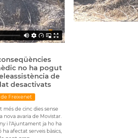
 conseqüències
mèdic no ha pogut
teleassistència de
at desactivats
de Freixenet
t més de cinc dies sense
a nova avaria de Movistar.
ny i l'Ajuntament ja ho ha
 ha afectat serveis bàsics,