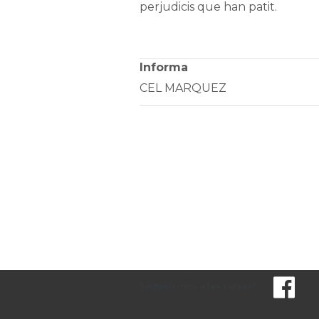
perjudicis que han patit.
Informa
CEL MARQUEZ
Segueix-nos a les xarxes!