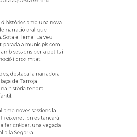
lourà aquesta setena
 d'històries amb una nova
de narració oral que
a. Sota el lema "La veu
et parada a municipis com
amb sessions per a petits i
ció i proximitat.
es, destaca la narradora
plaça de Tarroja
una història tendra i
antil.
al amb noves sessions la
Freixenet, on es tancarà
a fer créixer, una vegada
al a la Segarra.