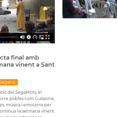
ecta final amb
mana vinent a Sant
 Segarra
ció del SegaMots, el
ecorre pobles com Guissona,
es, música i emocions per
 continua la setmana vinent