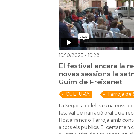
19/10/2025
- 19:28
El festival encara la r
noves sessions la set
Guim de Freixenet
CULTURA
Tarroja de
La Segarra celebra una nova edi
festival de narració oral que r
Hostafrancs o Tarroja amb cont
a tots els públics. El certamen