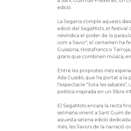
a Sant Guim de Freixenet, on c
edició.
La Segarra s'omple aquests dies
edició del SegaMots, el festival 
reivindica el poder de la paraul
com a llavor", el certamen ha f
Guissona, Hostafrancs o Tarroja, 
grans que combinen música, emo
Entre les propostes més esperad
Ada Cusidó, que ha portat a la 
l'espectacle "Sota les sabates", 
poètica inspirada en un llibre inf
El SegaMots encara la recta fin
setmana vinent a Sant Guim de 
aquesta setena edició dedicada 
més, les llavors de la narració or