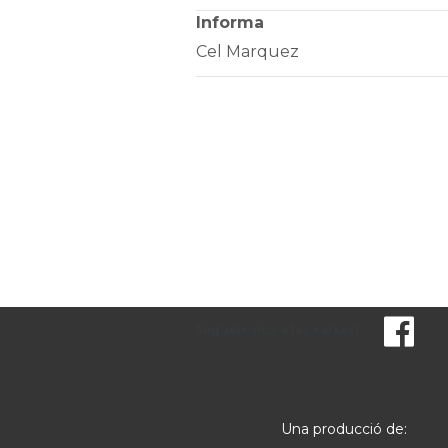
Informa
Cel Marquez
Segueix-nos a les xarxes!
Una producció de: