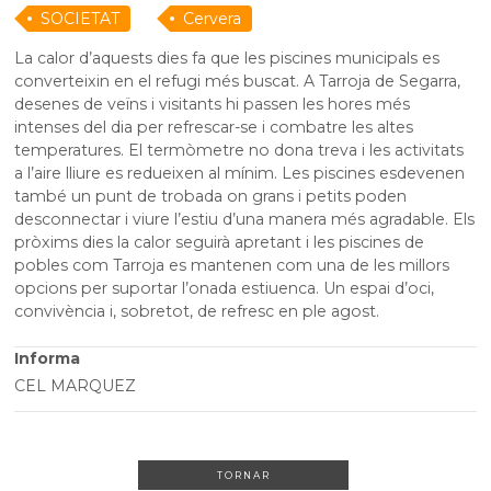
SOCIETAT
Cervera
La calor d’aquests dies fa que les piscines municipals es
converteixin en el refugi més buscat. A Tarroja de Segarra,
desenes de veïns i visitants hi passen les hores més
intenses del dia per refrescar-se i combatre les altes
temperatures. El termòmetre no dona treva i les activitats
a l’aire lliure es redueixen al mínim. Les piscines esdevenen
també un punt de trobada on grans i petits poden
desconnectar i viure l’estiu d’una manera més agradable. Els
pròxims dies la calor seguirà apretant i les piscines de
pobles com Tarroja es mantenen com una de les millors
opcions per suportar l’onada estiuenca. Un espai d’oci,
convivència i, sobretot, de refresc en ple agost.
Informa
CEL MARQUEZ
TORNAR