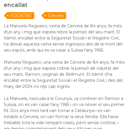
encallat
SOCIETAT
Cervera
La Manuela Regueiro, veïna de Cervera de 84 anys, fa més
d'un any i mig que espera rebre la pensió del seu marit. El
tràmit, encallat entre la Seguretat Social i el Registre Civil,
ha deixat aquesta veïna sense ingressos des de la mort del
seu espòs, amb qui es va casar a Suïssa l'any 1965.
Manuela Regueiro, una veïna de Cervera de 84 anys, fa més
d'un any i mig que espera cobrar la pensió de viduïtat del
seu marit, Ramon, originari de Bellmunt. El tràmit s'ha
encallat entre la Seguretat Social i el Registre Civil, i des del
març del 2024 no rep cap ingrés.
La Manuela, nascuda a la Corunya, va conèixer en Ramon a
Suïssa, on es van casar l'any 1965 i on va néixer el seu primer
fill. Dos anys més tard van tornar a Catalunya i es van
establir a Cervera, on van formar la seva família. Ella havia
treballat tota la vida netejant cases, però sense cotitzar, i
ara depèn completament dels seus fills per viure.