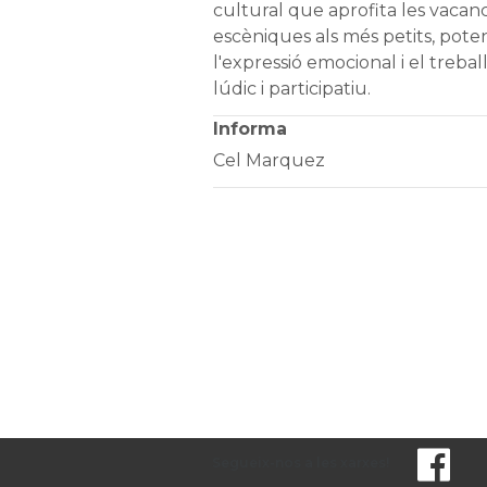
cultural que aprofita les vacanc
escèniques als més petits, potenc
l'expressió emocional i el treb
lúdic i participatiu.
Informa
Cel Marquez
Segueix-nos a les xarxes!