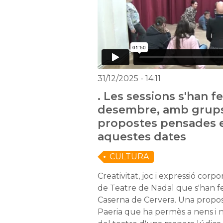
31/12/2025
- 14:11
. Les sessions s'han fet
desembre, amb grups 
propostes pensades 
aquestes dates
CULTURA
Creativitat, joc i expressió corpo
de Teatre de Nadal que s'han fe
Caserna de Cervera. Una propo
Paeria que ha permès a nens i 