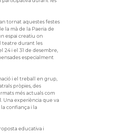
 participativa durant les
han tornat aquestes festes
de la mà de la Paeria de
un espai creatiu on
l teatre durant les
el 24 i el 31 de desembre,
 pensades especialment
ació i el treball en grup,
trals pròpies, des
ormats més actuals com
l. Una experiència que va
la confiança i la
proposta educativa i