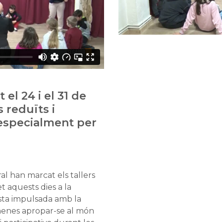
 el 24 i el 31 de
reduïts i
especialment per
ral han marcat els tallers
t aquests dies a la
sta impulsada amb la
nenes apropar-se al món