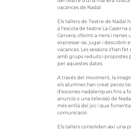
del teatre d'una manera lúdica i
vacances de Nadal.
Els tallers de Teatre de Nadal 
a l'escola de teatre La Caserna 
Cervera, oferint a nens i nenes 
expressar-se, jugar i descobrir e
vacances. Les sessions s'han fet 
amb grups reduïts i propostes
per aquestes dates.
A través del moviment, la imagin
els alumnes han creat peces tea
d'escenes nadalenques fins a f
anuncis o una televisió de Nada
més enllà del joc i que fomenta 
comunicació.
Els tallers consoliden així una 