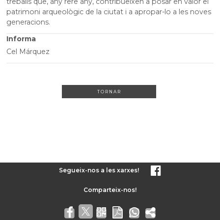
treballs que, any rere any, contribueixen a posar en valor el
patrimoni arqueològic de la ciutat i a apropar-lo a les noves
generacions.
Informa
Cel Márquez
TORNAR
Segueix-nos a les xarxes!