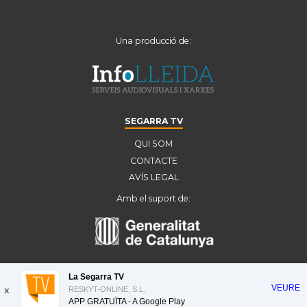
Una producció de:
SEGARRA TV
QUI SOM
CONTACTE
AVÍS LEGAL
Amb el suport de:
La Segarra TV
VEURE
x
RESKYT-ONLINE, S.L.
APP GRATUÏTA - A
Google Play