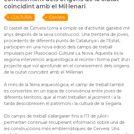
coincidint amb el Mil·lenari
CULTURA
Cervera
El castell de Cervera torna a omplir-se d'activitat gairebé mil
anys després de la seva construcció. Una trentena de joves,
procedents de diferents punts de Catalunya i de l'Estat,
participen en una nova edició dels camps de treball
impulsats per l'Associació Cultural La Nova. Aquesta és la
segona intervenció arqueològica al recinte i forma part d'un
projecte que vol aprofundir en el coneixement dels orígens
de la ciutat coincidint amb el Mil·lenari.
A més de la feina arqueològica, el camp de treball també
es converteix en un espai de convivència entre joves de
diferents territoris, que al matí treballen al jaciment i a la
tarda descobreixen el patrimoni i la cultura de la Segarra.
Els camps de treball s'allargaran fins a l'11 de juliol i
permetran continuar recuperant informació sobre una de
les construccions més emblemàtiques de Cervera. Uns