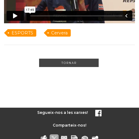
ESPORTS
Cervera
TORNAR
Segueix-nos a les xarxes!