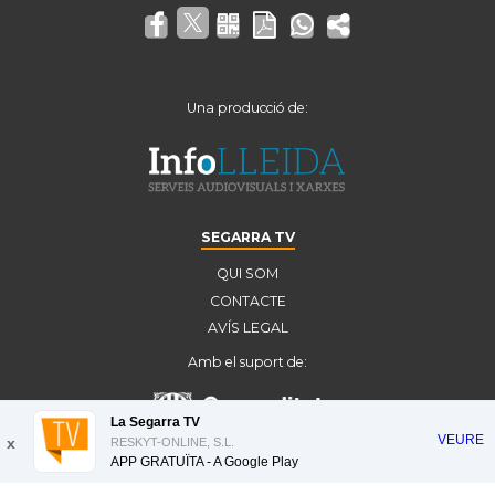
Una producció de:
SEGARRA TV
QUI SOM
CONTACTE
AVÍS LEGAL
Amb el suport de:
La Segarra TV
VEURE
x
RESKYT-ONLINE, S.L.
APP GRATUÏTA - A
Google Play