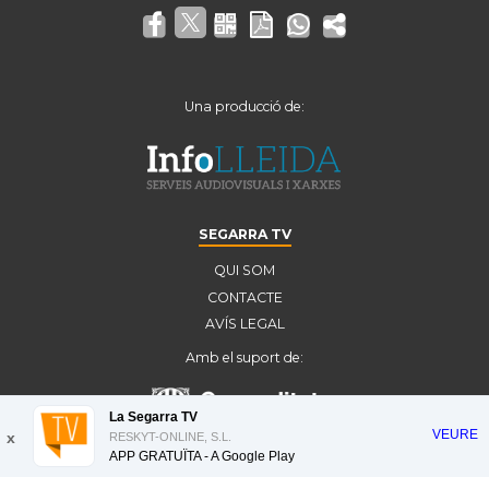
Una producció de:
SEGARRA TV
QUI SOM
CONTACTE
AVÍS LEGAL
Amb el suport de:
La Segarra TV
VEURE
x
RESKYT-ONLINE, S.L.
APP GRATUÏTA - A
Google Play