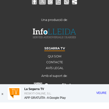
Una producció de:
SEGARRA TV
QUI SOM
CONTACTE
AVÍS LEGAL
Amb el suport de:
La Segarra TV
VEURE
x
RESKYT-ONLINE, S.L.
APP GRATUÏTA - A
Google Play