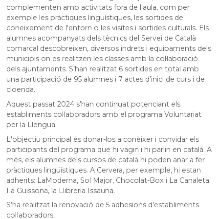
complementen amb activitats fora de l'aula, com per
exemple les pràctiques lingüístiques, les sortides de
coneixement de l'entorn o les visites i sortides culturals. Els
alumnes acompanyats dels tècnics del Servei de Català
comarcal descobreixen, diversos indrets i equipaments dels
municipis on es realitzen les classes amb la col·laboració
dels ajuntaments. S’han realitzat 6 sortides en total amb
una participació de 95 alumnes i 7 actes d’inici de curs i de
cloenda.
Aquest passat 2024 s’han continuat potenciant els
establiments col·laboradors amb el programa Voluntariat
per la Llengua.
L'objectiu principal és donar-los a conèixer i convidar els
participants del programa que hi vagin i hi parlin en català. A
més, els alumnes dels cursos de català hi poden anar a fer
pràctiques lingüístiques. A Cervera, per exemple, hi estan
adherits: LaModerna, Sol Major, Chocolat-Box i La Canaleta.
I a Guissona, la Llibreria Issauna.
S’ha realitzat la renovació de 5 adhesions d’establiments
col·laboradors.