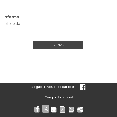
Informa
Infolleida
TORNAR
Segueix-nos a les xarxes!