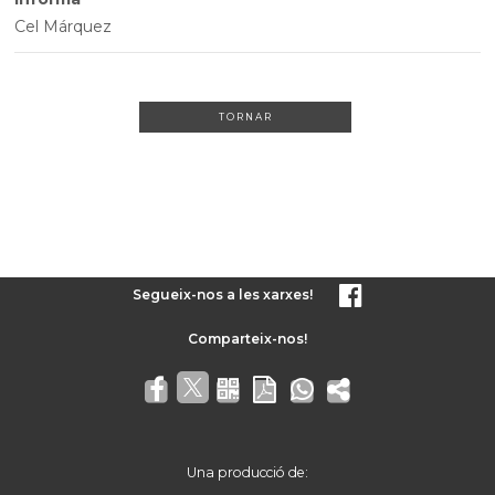
Cel Márquez
TORNAR
Segueix-nos a les xarxes!
Una producció de: