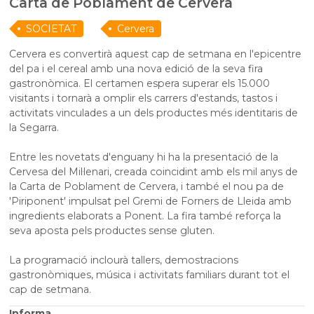
Carta de Poblament de Cervera
SOCIETAT
Cervera
Cervera es convertirà aquest cap de setmana en l'epicentre
del pa i el cereal amb una nova edició de la seva fira
gastronòmica. El certamen espera superar els 15.000
visitants i tornarà a omplir els carrers d'estands, tastos i
activitats vinculades a un dels productes més identitaris de
la Segarra.
Entre les novetats d'enguany hi ha la presentació de la
Cervesa del Mil·lenari, creada coincidint amb els mil anys de
la Carta de Poblament de Cervera, i també el nou pa de
'Piriponent' impulsat pel Gremi de Forners de Lleida amb
ingredients elaborats a Ponent. La fira també reforça la
seva aposta pels productes sense gluten.
La programació inclourà tallers, demostracions
gastronòmiques, música i activitats familiars durant tot el
cap de setmana.
Informa